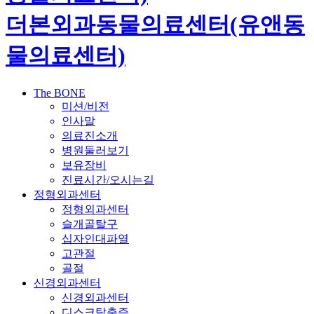
더본외과동물의료센터(유앤동
물의료센터)
The BONE
미션/비전
인사말
의료진소개
병원둘러보기
보유장비
진료시간/오시는길
정형외과센터
정형외과센터
슬개골탈구
십자인대파열
고관절
골절
신경외과센터
신경외과센터
디스크탈출증