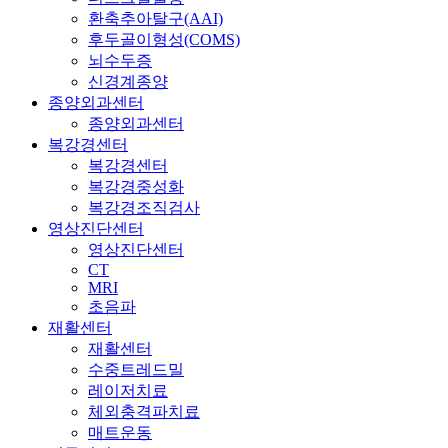
환축추아탈구(AAI)
후두골이형성(COMS)
뇌수두증
신경계종양
종양외과센터
종양외과센터
복강경센터
복강경센터
복강경중성화
복강경조직검사
영상진단센터
영상진단센터
CT
MRI
초음파
재활센터
재활센터
수중트레드밀
레이저치료
체외충격파치료
매트운동