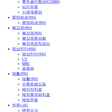
후두골이형성(COMS)
뇌수두증
신경계종양
종양외과센터
종양외과센터
복강경센터
복강경센터
복강경중성화
복강경조직검사
영상진단센터
영상진단센터
CT
MRI
초음파
재활센터
재활센터
수중트레드밀
레이저치료
체외충격파치료
매트운동
커뮤니티
병원소식