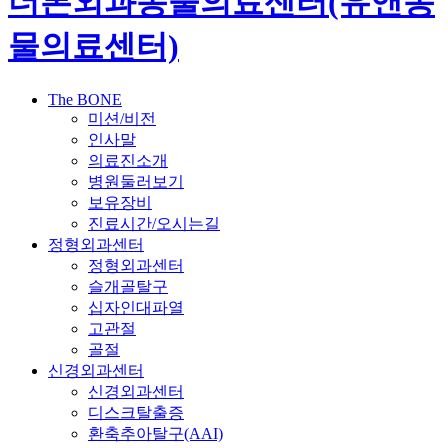
더본외과동물의료센터(유앤동
물의료센터)
The BONE
미션/비전
인사말
의료진소개
병원둘러보기
보유장비
진료시간/오시는길
정형외과센터
정형외과센터
슬개골탈구
십자인대파열
고관절
골절
신경외과센터
신경외과센터
디스크탈출증
환축추아탈구(AAI)