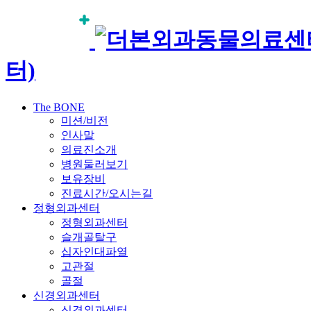
터)
The BONE
미션/비전
인사말
의료진소개
병원둘러보기
보유장비
진료시간/오시는길
정형외과센터
정형외과센터
슬개골탈구
십자인대파열
고관절
골절
신경외과센터
신경외과센터