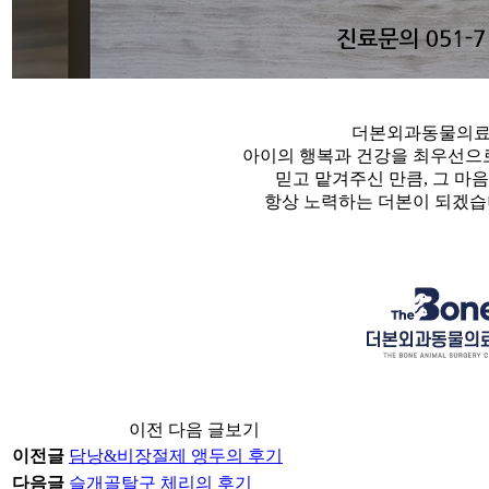
더본외과동물의
아이의 행복과 건강을 최우선으
믿고 맡겨주신 만큼, 그 마
항상 노력하는 더본이 되겠습니
이전 다음 글보기
이전글
담낭&비장절제 앵두의 후기
다음글
슬개골탈구 체리의 후기