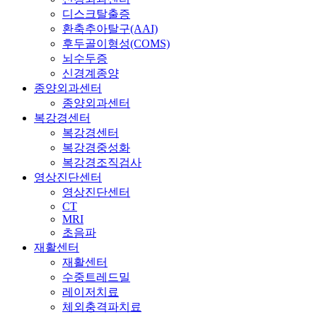
디스크탈출증
환축추아탈구(AAI)
후두골이형성(COMS)
뇌수두증
신경계종양
종양외과센터
종양외과센터
복강경센터
복강경센터
복강경중성화
복강경조직검사
영상진단센터
영상진단센터
CT
MRI
초음파
재활센터
재활센터
수중트레드밀
레이저치료
체외충격파치료