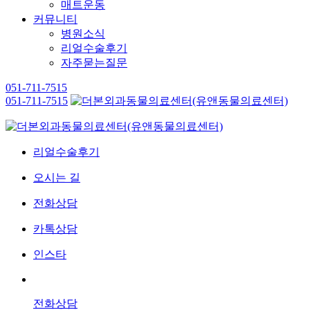
매트운동
커뮤니티
병원소식
리얼수술후기
자주묻는질문
051-711-7515
051-711-7515
리얼수술후기
오시는 길
전화상담
카톡상담
인스타
전화상담