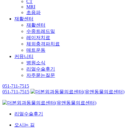
CT
MRI
초음파
재활센터
재활센터
수중트레드밀
레이저치료
체외충격파치료
매트운동
커뮤니티
병원소식
리얼수술후기
자주묻는질문
051-711-7515
051-711-7515
리얼수술후기
오시는 길