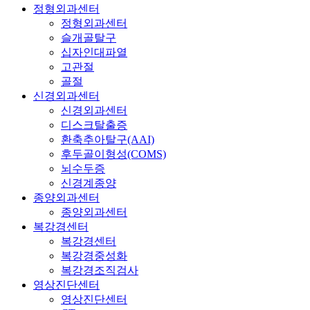
정형외과센터
정형외과센터
슬개골탈구
십자인대파열
고관절
골절
신경외과센터
신경외과센터
디스크탈출증
환축추아탈구(AAI)
후두골이형성(COMS)
뇌수두증
신경계종양
종양외과센터
종양외과센터
복강경센터
복강경센터
복강경중성화
복강경조직검사
영상진단센터
영상진단센터