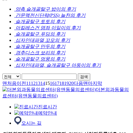
양측 슬개골탈구 밥이의 후기
간문맥전신단락(PSS) 늘찬의 후기
슬개골탈구 토토의 후기
아킬레스건 염좌 이일이의 후기
슬개골탈구 푸딩의 후기
십자인대파열 꼬모의 후기
슬개골탈구 만두의 후기
경추디스크 보리의 후기
슬개골탈구 멍뭉의 후기
십자인대파열, 슬개골탈구 아둥이의 후기
맨처음
이전
11
12
13
14
15
16
17
18
19
20
다음
맨마지막
더본외과동물의
료센터(유앤동물의료센터)
진료시간
예약안내
오시는 길